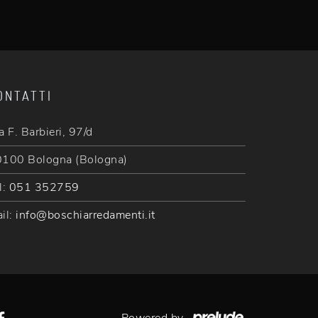
ONTATTI
a F. Barbieri, 97/d
100 Bologna (Bologna)
l:
051 352759
il:
info@boschiarredamenti.it