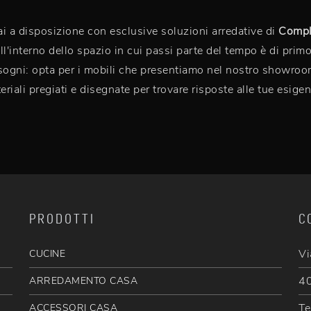
ai a disposizione con esclusive soluzioni arredative di
Compl
all'interno dello spazio in cui passi parte del tempo è di pri
i sogni: opta per i mobili che presentiamo nel nostro showroo
riali pregiati e disegnate per trovare risposte alle tue esigen
PRODOTTI
C
Vi
CUCINE
40
ARREDAMENTO CASA
Te
ACCESSORI CASA