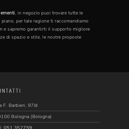
ementi
, in negozio puoi trovare tutte le
mo piano, per tale ragione ti raccomandiamo
m e sapremo garantirti il supporto migliore
ze di spazio e stile, le nostre proposte
ONTATTI
a F. Barbieri, 97/d
100 Bologna (Bologna)
l:
051 352759