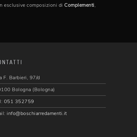
con esclusive composizioni di
Complementi
,
ONTATTI
a F. Barbieri, 97/d
100 Bologna (Bologna)
l:
051 352759
il:
info@boschiarredamenti.it