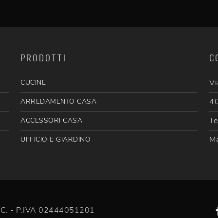
PRODOTTI
C
Vi
CUCINE
40
ARREDAMENTO CASA
Te
ACCESSORI CASA
Ma
UFFICIO E GIARDINO
 e C. - P.IVA 02444051201