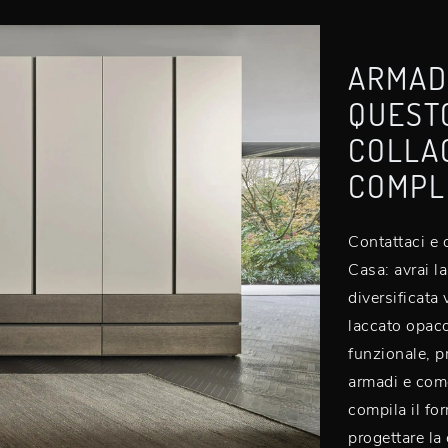
ARMADI
QUEST
COLLA
COMPL
Contattaci e 
Casa: avrai la
diversificata
laccato opaco
funzionale, pr
armadi e comò
compila il fo
progettare l