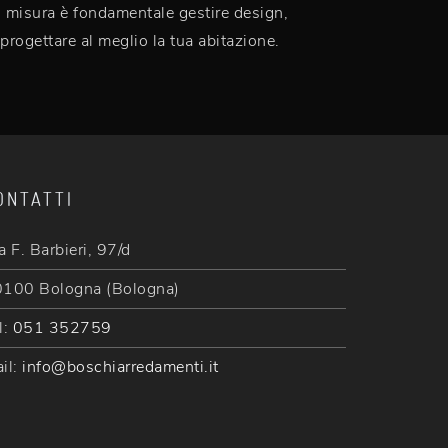
su misura è fondamentale gestire design,
 progettare al meglio la tua abitazione.
ONTATTI
a F. Barbieri, 97/d
100 Bologna (Bologna)
l:
051 352759
il:
info@boschiarredamenti.it