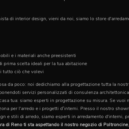
sta di interior design, vieni da noi, siamo lo store d'arreda
bili e i materiali anche preesistenti
di prima scelta ideali per la tua abitazione
 tutto ciò che volevi
cosa da poco: noi dedichiamo alla progettazione tutta la nostr
onendoti servizi personalizzati di consulenza architettonica.
casa tua: siamo esperti in progettazione su misura. Se vuoi mod
na per l'arredo e i progetti d’interni. Presso il nostro show
n e stili di arredo, siamo esperti in arredamento d'interni, p
ara di Reno ti sta aspettando il nostro negozio di Poltroncine