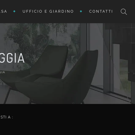
ASA
UFFICIO E GIARDINO
CONTATTI
GGIA
GIA
ISTI A :