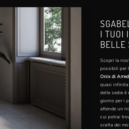
SGABEL
I TUOI
BELLE 
Scopri la nost
possibili per 
Onix di Arre
quasi infinit
delle sedie è 
giorno per i p
attende un ri
cui potrai tr
scelta dei mo