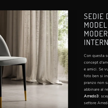
SEDIE 
MODELL
MODERN
INTERN
Con questa so
concept d'arre
e amici. Se v
foto ben si in
pranzo non s
abbinare al re
Arredo3
: sce
settore Arre