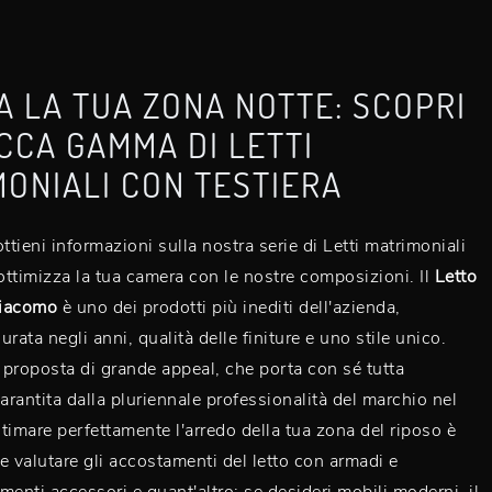
 LA TUA ZONA NOTTE: SCOPRI
CCA GAMMA DI LETTI
ONIALI CON TESTIERA
ttieni informazioni sulla nostra serie di Letti matrimoniali
 ottimizza la tua camera con le nostre composizioni. Il
Letto
giacomo
è uno dei prodotti più inediti dell'azienda,
rata negli anni, qualità delle finiture e uno stile unico.
proposta di grande appeal, che porta con sé tutta
garantita dalla pluriennale professionalità del marchio nel
timare perfettamente l'arredo della tua zona del riposo è
e valutare gli accostamenti del letto con armadi e
menti accessori e quant'altro: se desideri mobili moderni, il