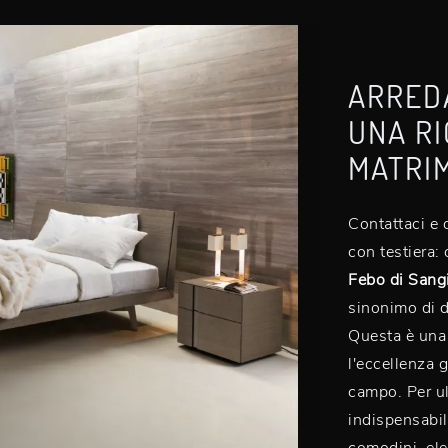
ARREDA
UNA RI
MATRIM
Contattaci e o
con testiera:
Febo di San
sinonimo di du
Questa è una 
l'eccellenza 
campo. Per ul
indispensabil
comodini, ele