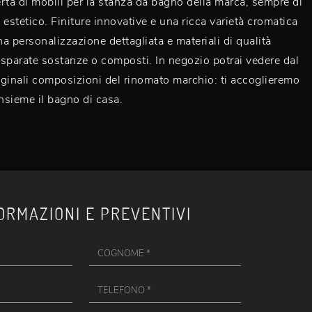
rta di mobili per la stanza da bagno della marca, sempre di
 estetico. Finiture innovative e una ricca varietà cromatica
a personalizzazione dettagliata e materiali di qualità
disparate sostanze o composti. In negozio potrai vedere dal
riginali composizioni del rinomato marchio: ti accoglieremo
insieme il bagno di casa.
ORMAZIONI E PREVENTIVI