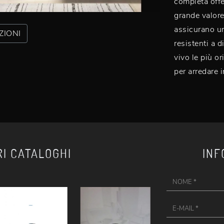
completa offe
grande valore
assicurano un
ZIONI
resistenti a 
vivo le più o
per arredare 
RI CATALOGHI
INF