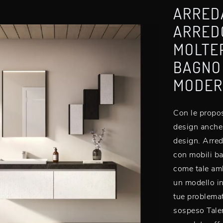
ARRED
ARRED
MOLTEP
BAGNO 
MODER
Con le propos
design anche 
design. Arre
con mobili ba
come tale amb
un modello in
tue problemat
sospeso Talen