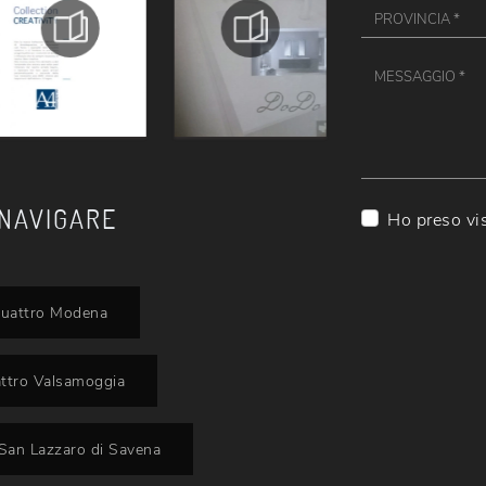
 NAVIGARE
Ho preso vi
quattro Modena
ttro Valsamoggia
San Lazzaro di Savena